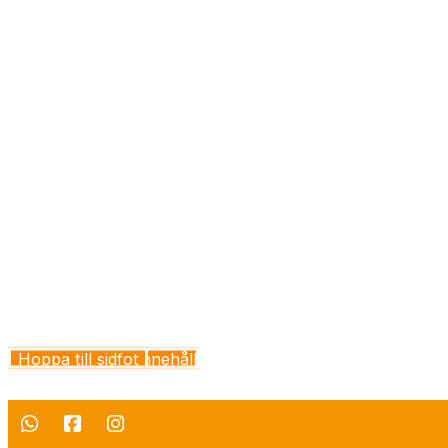
Hoppa till huvudinnehåll
Hoppa till sidfot
En större upplevelse