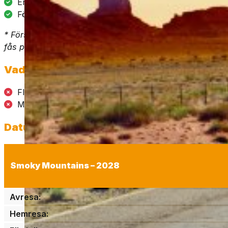
Erfarna svenska guider
Försäkring*
* Försäkring: En trafik-, stöld- och skadegörelseförsäkrin
fås på plats.
Vad ingår inte?
Flygbiljett (men vi hjälper gärna er att boka. Pris fr. 6
Mat och dryck (förutom välkomst- och avslutningsmi
Datum & Priser
Smoky Mountains – 2028
Avresa:
Hemresa: