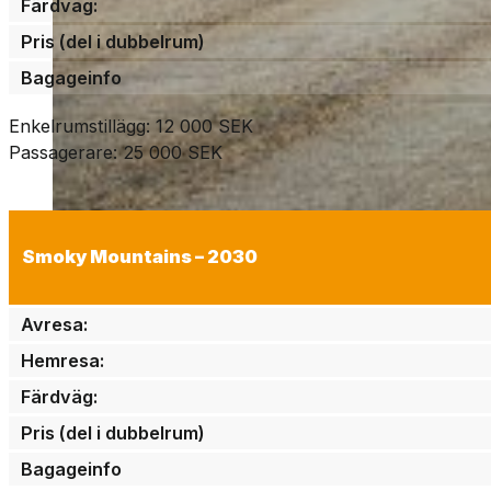
Färdväg:
Pris (del i dubbelrum)
Bagageinfo
Enkelrumstillägg: 12 000 SEK
Passagerare: 25 000 SEK
Smoky Mountains – 2030
Avresa:
Hemresa:
Färdväg:
Pris (del i dubbelrum)
Bagageinfo